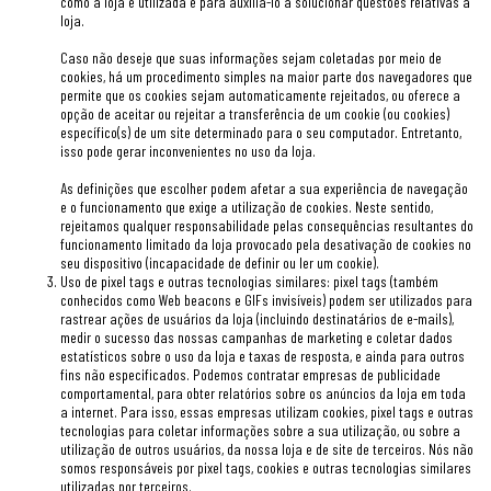
como a loja é utilizada e para auxiliá-lo a solucionar questões relativas à
loja.
Caso não deseje que suas informações sejam coletadas por meio de
cookies, há um procedimento simples na maior parte dos navegadores que
permite que os cookies sejam automaticamente rejeitados, ou oferece a
opção de aceitar ou rejeitar a transferência de um cookie (ou cookies)
específico(s) de um site determinado para o seu computador. Entretanto,
isso pode gerar inconvenientes no uso da loja.
As definições que escolher podem afetar a sua experiência de navegação
e o funcionamento que exige a utilização de cookies. Neste sentido,
rejeitamos qualquer responsabilidade pelas consequências resultantes do
funcionamento limitado da loja provocado pela desativação de cookies no
seu dispositivo (incapacidade de definir ou ler um cookie).
Uso de pixel tags e outras tecnologias similares: pixel tags (também
conhecidos como Web beacons e GIFs invisíveis) podem ser utilizados para
rastrear ações de usuários da loja (incluindo destinatários de e-mails),
medir o sucesso das nossas campanhas de marketing e coletar dados
estatísticos sobre o uso da loja e taxas de resposta, e ainda para outros
fins não especificados. Podemos contratar empresas de publicidade
comportamental, para obter relatórios sobre os anúncios da loja em toda
a internet. Para isso, essas empresas utilizam cookies, pixel tags e outras
tecnologias para coletar informações sobre a sua utilização, ou sobre a
utilização de outros usuários, da nossa loja e de site de terceiros. Nós não
somos responsáveis por pixel tags, cookies e outras tecnologias similares
utilizadas por terceiros.