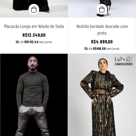
Macacão Longo em Veludo de Seda
Vestido bordado dourado com
preto
R$13.349,00
R$4.999,00
12
x de
R$1.112,42
sem juros
12
x de
R$416,58
sem juros