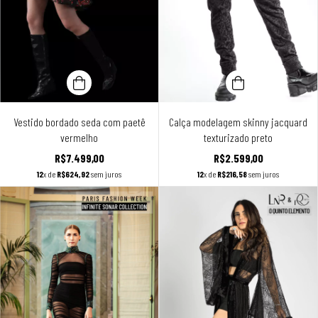
Vestido bordado seda com paetê
Calça modelagem skinny jacquard
vermelho
texturizado preto
R$7.499,00
R$2.599,00
12
x de
R$624,92
sem juros
12
x de
R$216,58
sem juros