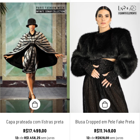
Capa prateada com listras preta
Blusa Cropped em Pele Fake Preta
R$17.499,00
R$11.149,00
12
x de
R$1.458,25
sem juros
12
x de
R$929,08
sem juros