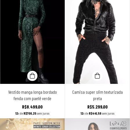
Vestido manga longa bordado
Camisa super slim texturizada
fenda com paetê verde
preta
R$8.499,00
R$5.299,00
12
x de
R$708,25
sem juros
12
x de
R$441,58
sem juros