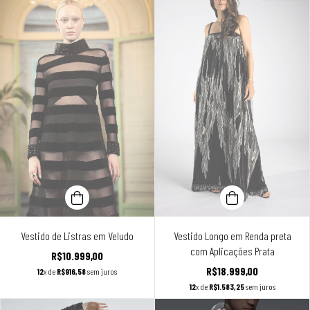
Vestido de Listras em Veludo
Vestido Longo em Renda preta
com Aplicações Prata
R$10.999,00
R$18.999,00
12
x de
R$916,58
sem juros
12
x de
R$1.583,25
sem juros