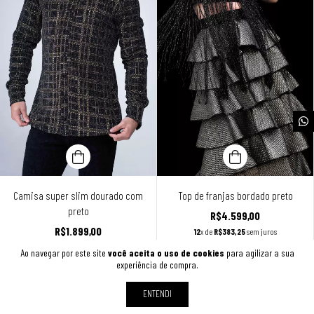
Camisa super slim dourado com
Top de franjas bordado preto
preto
R$4.599,00
R$1.899,00
12
x de
R$383,25
sem juros
12
x de
R$158,25
sem juros
Ao navegar por este site
você aceita o uso de cookies
para agilizar a sua
experiência de compra.
ENTENDI
MOSTRAR MAIS PRODUTOS