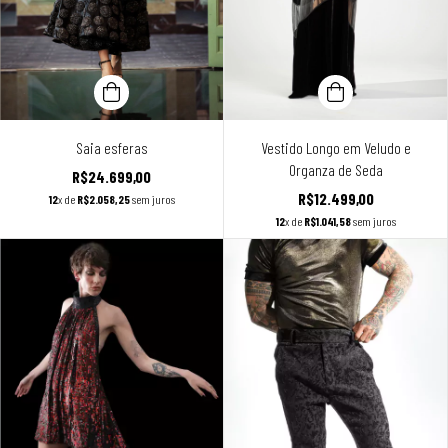
Saia esferas
Vestido Longo em Veludo e
Organza de Seda
R$24.699,00
R$12.499,00
12
x de
R$2.058,25
sem juros
12
x de
R$1.041,58
sem juros