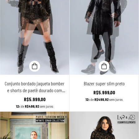
Conjunto bordado jaqueta bomber
Blazer super slim preto
e shorts de paetê dourado com
R$5.999,00
preto
R$5.999,00
12
x de
R$499,92
sem juros
12
x de
R$499,92
sem juros