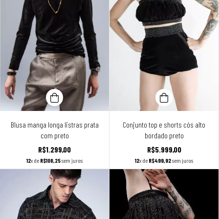
Blusa manga longa listras prata
Conjunto top e shorts cós alto
com preto
bordado preto
R$1.299,00
R$5.999,00
12
x de
R$108,25
sem juros
12
x de
R$499,92
sem juros