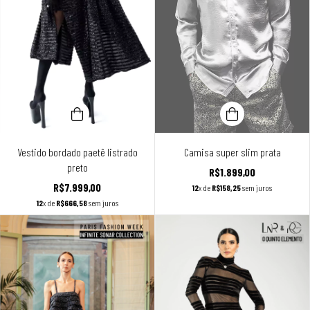
Vestido bordado paetê listrado
Camisa super slim prata
preto
R$1.899,00
R$7.999,00
12
x de
R$158,25
sem juros
12
x de
R$666,58
sem juros