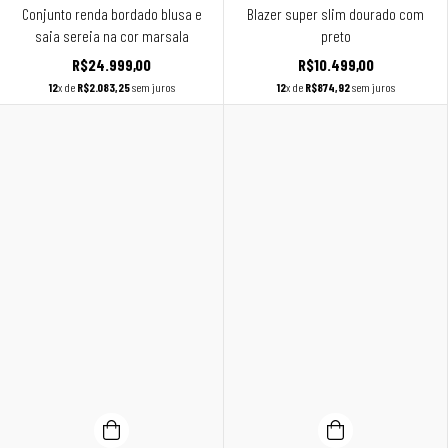
Conjunto renda bordado blusa e
Blazer super slim dourado com
saia sereia na cor marsala
preto
R$24.999,00
R$10.499,00
12
x de
R$2.083,25
sem juros
12
x de
R$874,92
sem juros