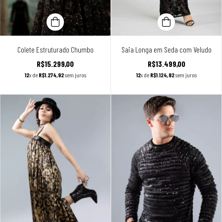
Colete Estruturado Chumbo
Saia Longa em Seda com Veludo
R$15.299,00
R$13.499,00
12
x de
R$1.274,92
sem juros
12
x de
R$1.124,92
sem juros