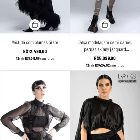
Vestido com plumas preto
Calça modelagem semi saruel,
pernas skinny jacquard
R$12.499,00
texturizado prata envelhecido
R$5.099,00
12
x de
R$1.041,58
sem juros
12
x de
R$424,92
sem juros