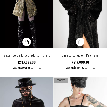
Blazer bordado dourado com preto
Casaco Longo em Pele Fake
R$13.099,00
R$17.699,00
12
x de
R$1.091,58
sem juros
12
x de
R$1.474,92
sem juros
ESGOTADO