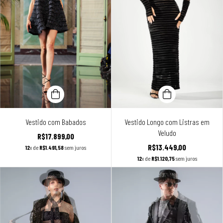
Vestido com Babados
Vestido Longo com Listras em
Veludo
R$17.899,00
R$13.449,00
12
x de
R$1.491,58
sem juros
12
x de
R$1.120,75
sem juros