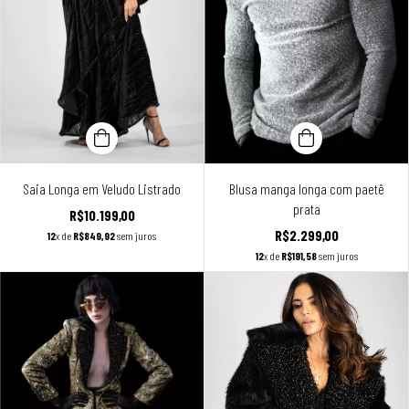
Saia Longa em Veludo Listrado
Blusa manga longa com paetê
prata
R$10.199,00
R$2.299,00
12
x de
R$849,92
sem juros
12
x de
R$191,58
sem juros