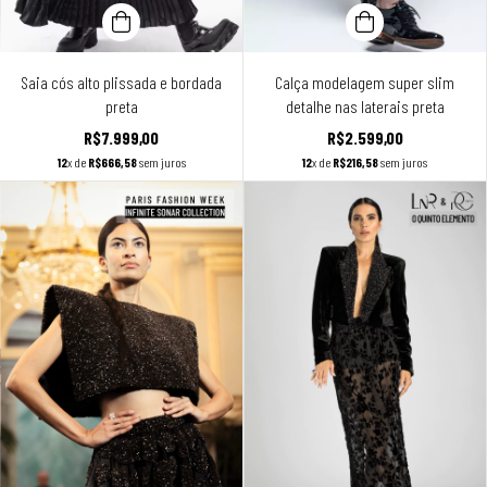
Saia cós alto plissada e bordada
Calça modelagem super slim
preta
detalhe nas laterais preta
R$7.999,00
R$2.599,00
12
x de
R$666,58
sem juros
12
x de
R$216,58
sem juros