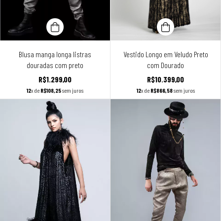
Blusa manga longa listras
Vestido Longo em Veludo Preto
douradas com preto
com Dourado
R$1.299,00
R$10.399,00
12
x de
R$108,25
sem juros
12
x de
R$866,58
sem juros