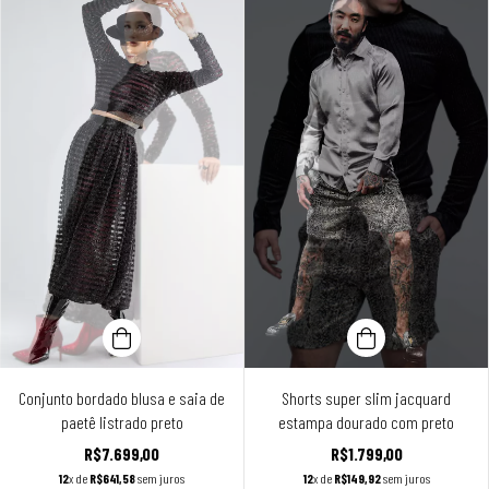
Conjunto bordado blusa e saia de
Shorts super slim jacquard
paetê listrado preto
estampa dourado com preto
R$7.699,00
R$1.799,00
12
x de
R$641,58
sem juros
12
x de
R$149,92
sem juros