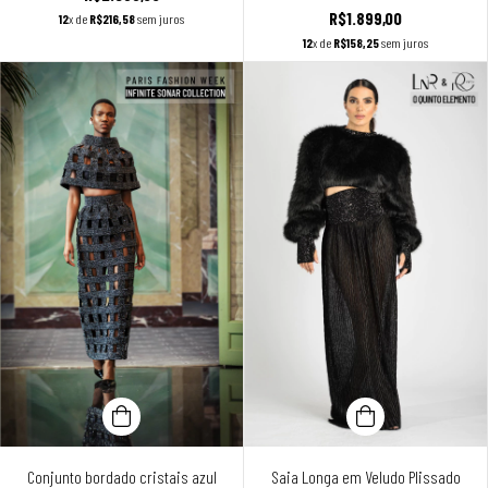
R$1.899,00
12
x de
R$216,58
sem juros
12
x de
R$158,25
sem juros
Conjunto bordado cristais azul
Saia Longa em Veludo Plissado