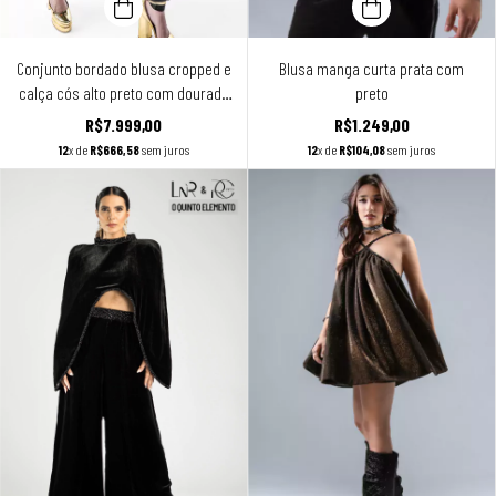
Conjunto bordado blusa cropped e
Blusa manga curta prata com
calça cós alto preto com dourado
preto
envelhecido
R$7.999,00
R$1.249,00
12
x de
R$666,58
sem juros
12
x de
R$104,08
sem juros