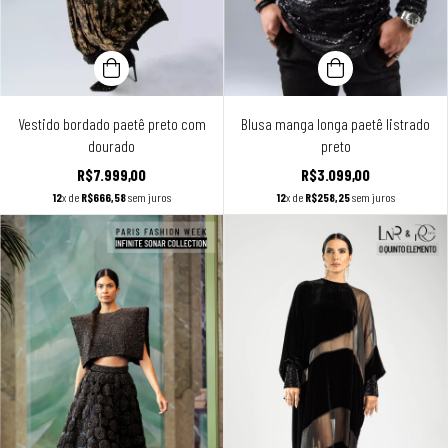
Vestido bordado paetê preto com
Blusa manga longa paetê listrado
dourado
preto
R$7.999,00
R$3.099,00
12
x de
R$666,58
sem juros
12
x de
R$258,25
sem juros