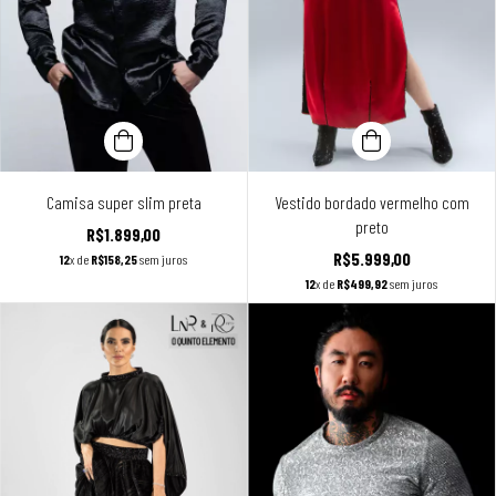
Camisa super slim preta
Vestido bordado vermelho com
preto
R$1.899,00
R$5.999,00
12
x de
R$158,25
sem juros
12
x de
R$499,92
sem juros