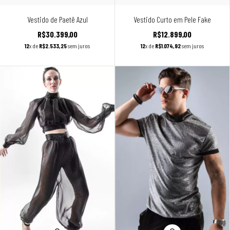
Vestido de Paetê Azul
Vestido Curto em Pele Fake
R$30.399,00
R$12.899,00
12
x de
R$2.533,25
sem juros
12
x de
R$1.074,92
sem juros