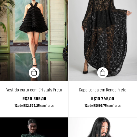
Vestido curto com Cristais Preto
Capa Longa em Renda Preta
R$30.399,00
R$10.749,00
12
x de
R$2.533,25
sem juros
12
x de
R$895,75
sem juros