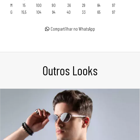
M
15
100
90
36
29
64
97
G
15,5
104
94
40
33
65
97
Compartilhar no WhatsApp
Outros Looks