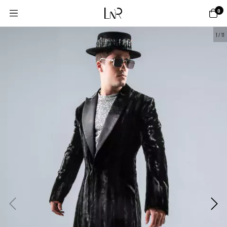
0
1
/
11