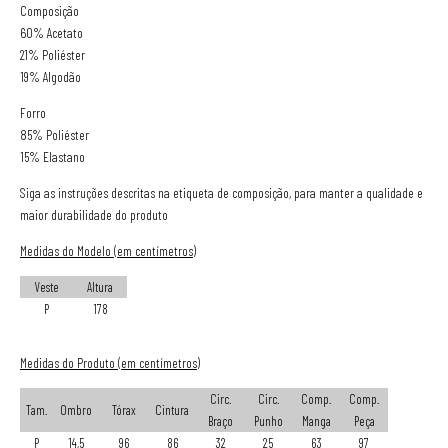
Composição
60% Acetato
21% Poliéster
19% Algodão
Forro
85% Poliéster
15% Elastano
Siga as instruções descritas na etiqueta de composição, para manter a qualidade e
maior durabilidade do produto
Medidas do Modelo (em centímetros)
Veste
Altura
P
178
Medidas do Produto (em centímetros)
Circ.
Circ.
Comp.
Comp.
Tam.
Ombro
Tórax
Cintura
Braço
Punho
Manga
Peça
P
14,5
96
86
32
25
63
97