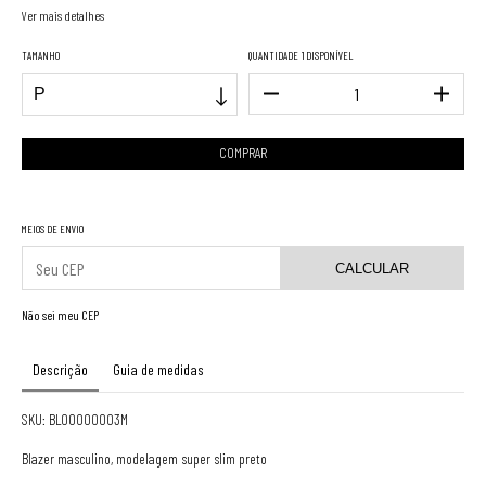
Ver mais detalhes
TAMANHO
QUANTIDADE
1 DISPONÍVEL
MEIOS DE ENVIO
CALCULAR
Não sei meu CEP
Descrição
Guia de medidas
SKU: BL00000003M
Blazer masculino, modelagem super slim preto