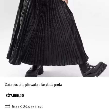
Saia cós alto plissada e bordada preta
R$7.999,00
12
x de
R$666,58
sem juros