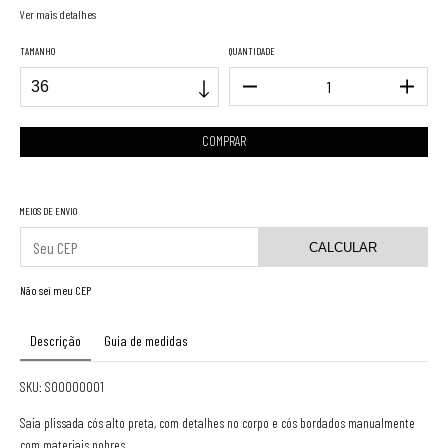
Ver mais detalhes
TAMANHO
QUANTIDADE
MEIOS DE ENVIO
CALCULAR
Não sei meu CEP
Descrição
Guia de medidas
SKU: S00000001
Saia plissada cós alto preta, com detalhes no corpo e cós bordados manualmente
com materiais nobres