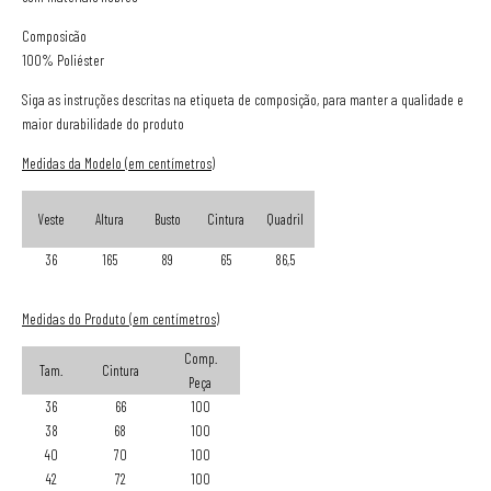
Composicão
100% Poliéster
Siga as instruções descritas na etiqueta de composição, para manter a qualidade e
maior durabilidade do produto
Medidas da Modelo (em centímetros)
Veste
Altura
Busto
Cintura
Quadril
36
165
89
65
86,5
Medidas do Produto (em centímetros)
Comp.
Tam.
Cintura
Peça
36
66
100
38
68
100
40
70
100
42
72
100