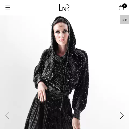
0
1
/
18