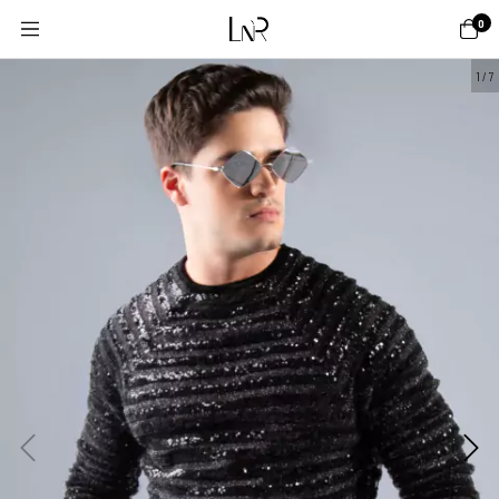
0
1
/
7