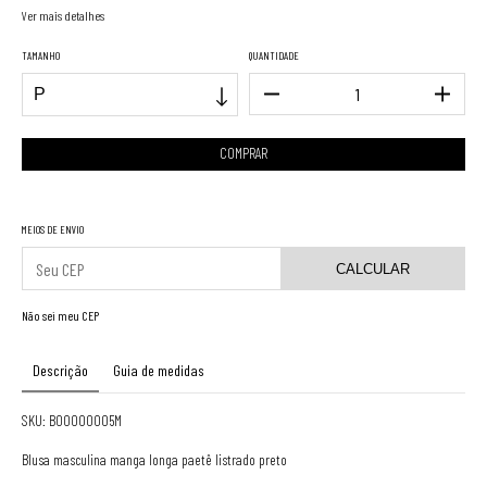
Ver mais detalhes
TAMANHO
QUANTIDADE
MEIOS DE ENVIO
CALCULAR
Não sei meu CEP
Descrição
Guia de medidas
SKU: B00000005M
Blusa masculina manga longa paetê listrado preto