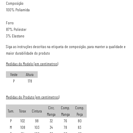
Composição
100% Poliamida
Forro
87% Poliéster
3% Elastano
Siga as instruções descritas na etiqueta de composição, para manter a qualidade e
maior durabilidade do produto
Medidas do Modelo (em centímetros)
Veste
Altura
P
178
Medidas do Produto (em centímetros)
Circ.
Comp.
Comp.
Tam.
Tórax
Cintura
Manga
Manga
Peça
P
102
98
32
76
80
M
108
103
34
78
83