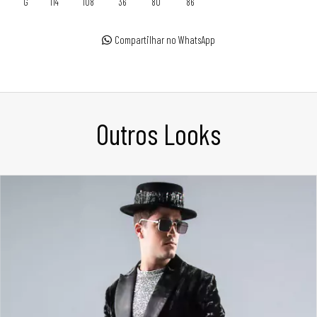
G
114
108
36
80
86
Compartilhar no WhatsApp
Outros Looks