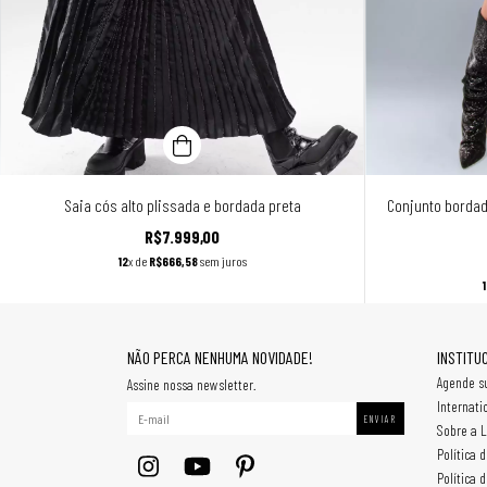
Saia cós alto plissada e bordada preta
Conjunto bordad
R$7.999,00
12
x de
R$666,58
sem juros
NÃO PERCA NENHUMA NOVIDADE!
INSTITU
Agende su
Assine nossa newsletter.
Internati
Sobre a L
Política 
Política 