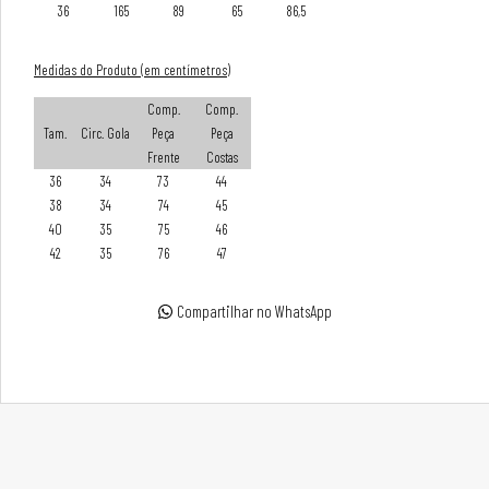
36
165
89
65
86,5
Medidas do Produto (em centímetros)
Comp.
Comp.
Tam.
Circ. Gola
Peça
Peça
Frente
Costas
36
34
73
44
38
34
74
45
40
35
75
46
42
35
76
47
Compartilhar no WhatsApp