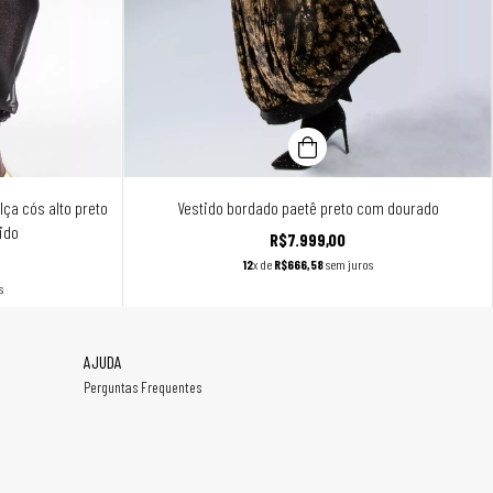
ça cós alto preto
Vestido bordado paetê preto com dourado
ido
R$7.999,00
12
x de
R$666,58
sem juros
s
AJUDA
Perguntas Frequentes