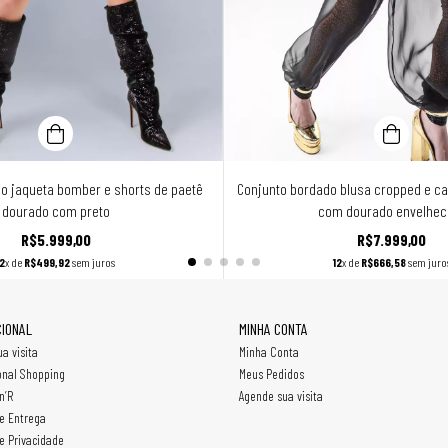
o jaqueta bomber e shorts de paetê
Conjunto bordado blusa cropped e cal
dourado com preto
com dourado envelhec
R$5.999,00
R$7.999,00
12
x de
R$499,92
sem juros
12
x de
R$666,58
sem juro
CIONAL
MINHA CONTA
a visita
Minha Conta
onal Shopping
Meus Pedidos
n’R
Agende sua visita
de Entrega
de Privacidade