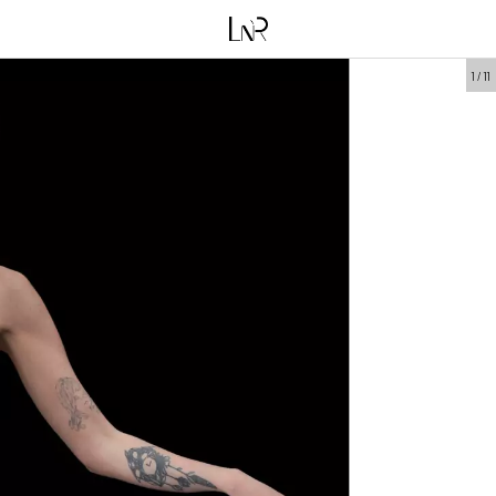
1
/
11