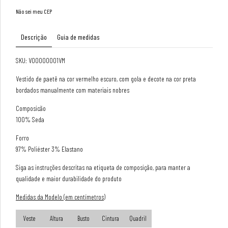
Não sei meu CEP
Descrição
Guia de medidas
SKU: V00000001VM
Vestido de paetê na cor vermelho escuro, com gola e decote na cor preta
bordados manualmente com materiais nobres
Composicão
100% Seda
Forro
97% Poliéster 3% Elastano
Siga as instruções descritas na etiqueta de composição, para manter a
qualidade e maior durabilidade do produto
Medidas da Modelo (em centímetros)
Veste
Altura
Busto
Cintura
Quadril