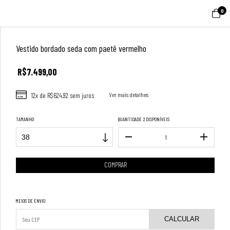
0
Vestido bordado seda com paetê vermelho
R$7.499,00
12
x de
R$624,92
sem juros
Ver mais detalhes
TAMANHO
QUANTIDADE
2 DISPONÍVEIS
MEIOS DE ENVIO
CALCULAR