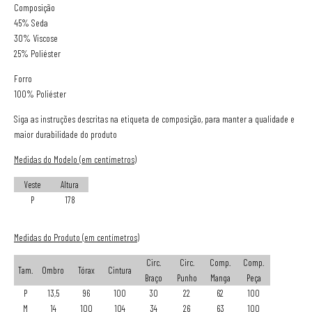
Composição
45% Seda
30% Viscose
25% Poliéster
Forro
100% Poliéster
Siga as instruções descritas na etiqueta de composição, para manter a qualidade e
maior durabilidade do produto
Medidas do Modelo (em centímetros)
Veste
Altura
P
178
Medidas do Produto (em centímetros)
Circ.
Circ.
Comp.
Comp.
Tam.
Ombro
Tórax
Cintura
Braço
Punho
Manga
Peça
P
13,5
96
100
30
22
62
100
M
14
100
104
34
26
63
100