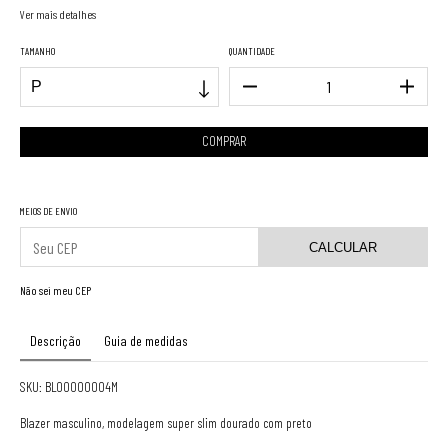
Ver mais detalhes
TAMANHO
QUANTIDADE
MEIOS DE ENVIO
CALCULAR
Não sei meu CEP
Descrição
Guia de medidas
SKU: BL00000004M
Blazer masculino, modelagem super slim dourado com preto