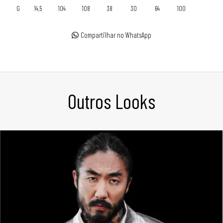
G
14,5
104
108
38
30
64
100
Compartilhar no WhatsApp
Outros Looks