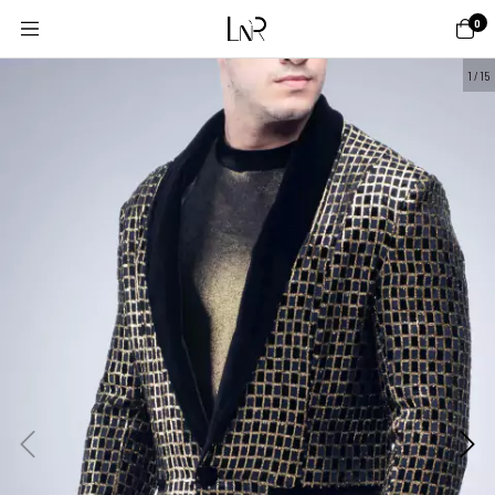
0
1
/
15