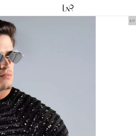
1
/
7