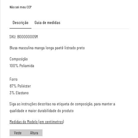
Não sei meu CEP
Descrição
Guia de medidas
SKU: B00000005M
Blusa masculina manga longa paetê listrado preto
Composição
100% Poliamida
Forro
87% Poliéster
3% Elastano
Siga as instruções descritas na etiqueta de composição, para manter a
qualidade e maior durabilidade do produto
Medidas do Modelo (em centímetros)
Veste
Altura