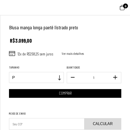
0
Blusa manga longa paetê listrado preto
R$3.099,00
12
x de
R$258,25
sem juros
Ver mais detalhes
TAMANHO
QUANTIDADE
MEIOS DE ENVIO
CALCULAR