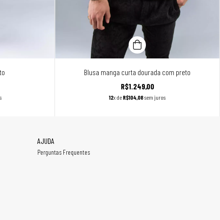
to
Blusa manga curta dourada com preto
R$1.249,00
s
12
x de
R$104,08
sem juros
AJUDA
Perguntas Frequentes