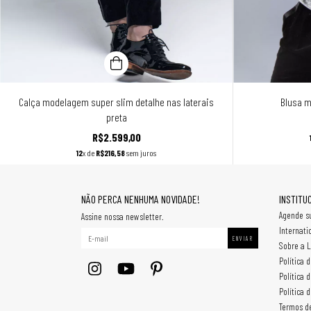
Calça modelagem super slim detalhe nas laterais
Blusa m
preta
R$2.599,00
12
x de
R$216,58
sem juros
NÃO PERCA NENHUMA NOVIDADE!
INSTITU
Agende su
Assine nossa newsletter.
Internati
Sobre a L
Política 
Política 
Política 
Termos d