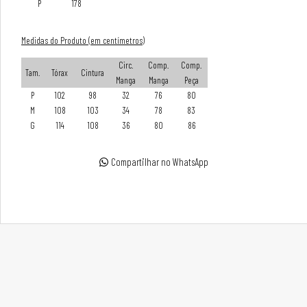
P
178
Medidas do Produto (em centímetros)
Circ.
Comp.
Comp.
Tam.
Tórax
Cintura
Manga
Manga
Peça
P
102
98
32
76
80
M
108
103
34
78
83
G
114
108
36
80
86
Compartilhar no WhatsApp