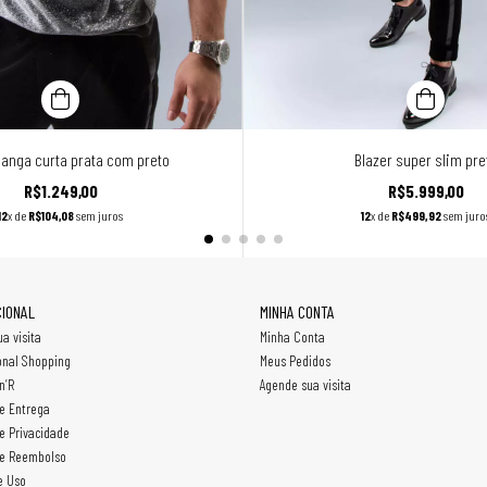
anga curta prata com preto
Blazer super slim pre
R$1.249,00
R$5.999,00
12
x de
R$104,08
sem juros
12
x de
R$499,92
sem juro
CIONAL
MINHA CONTA
a visita
Minha Conta
onal Shopping
Meus Pedidos
n’R
Agende sua visita
de Entrega
de Privacidade
de Reembolso
e Uso