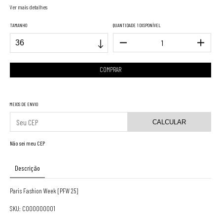
Ver mais detalhes
TAMANHO
QUANTIDADE
1 DISPONÍVEL
MEIOS DE ENVIO
CALCULAR
Não sei meu CEP
Descrição
Paris Fashion Week [PFW 25]
SKU: CO00000001