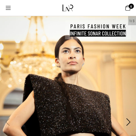
0
1
/
3