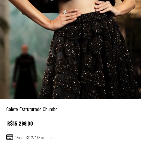
Colete Estruturado Chumbo
R$15.299,00
12
x de
R$1.274,92
sem juros