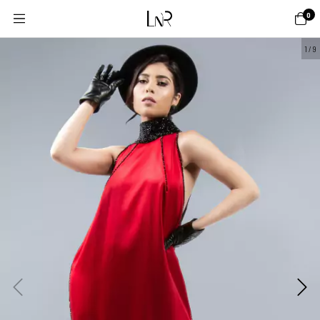
0
1
/
9