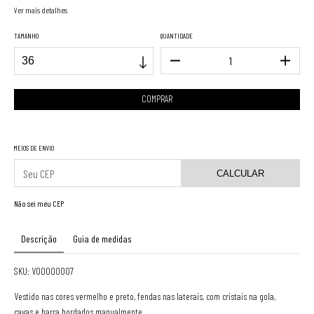
Ver mais detalhes
TAMANHO
QUANTIDADE
MEIOS DE ENVIO
CALCULAR
Não sei meu CEP
Descrição
Guia de medidas
SKU: V00000007
Vestido nas cores vermelho e preto, fendas nas laterais, com cristais na gola,
cavas e barra bordados manualmente