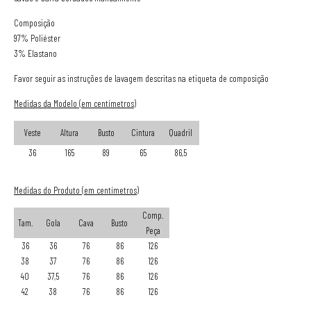
Composição
97% Poliéster
3% Elastano
Favor seguir as instruções de lavagem descritas na etiqueta de composição
Medidas da Modelo (em centímetros)
Veste
Altura
Busto
Cintura
Quadril
36
165
89
65
86,5
Medidas do Produto (em centímetros)
Comp.
Tam.
Gola
Cava
Busto
Peça
36
36
76
86
126
38
37
76
86
126
40
37,5
76
86
126
42
38
76
86
126